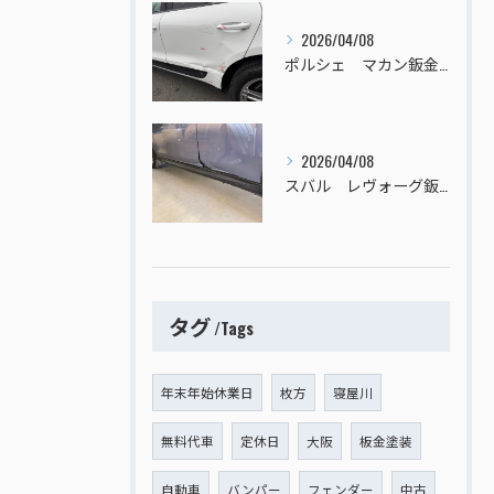
2026/04/08
ポルシェ マカン鈑金塗装
2026/04/08
スバル レヴォーグ鈑金塗装
タグ
Tags
年末年始休業日
枚方
寝屋川
無料代車
定休日
大阪
板金塗装
自動車
バンパー
フェンダー
中古