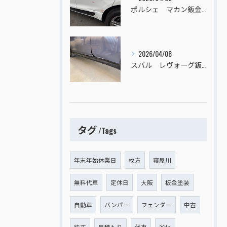
ポルシェ マカン鈑金塗装
2026/04/08
スバル レヴォーグ鈑金塗装
タグ
Tags
年末年始休業日
枚方
寝屋川
無料代車
定休日
大阪
板金塗装
自動車
バンパー
フェンダー
中古
純正
見積もり
代車
劣化