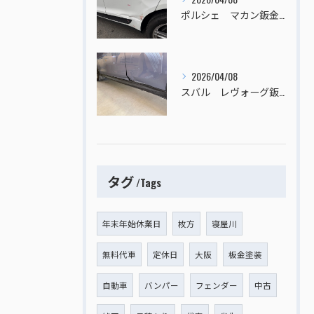
ポルシェ マカン鈑金塗装
2026/04/08
スバル レヴォーグ鈑金塗装
タグ
Tags
年末年始休業日
枚方
寝屋川
無料代車
定休日
大阪
板金塗装
自動車
バンパー
フェンダー
中古