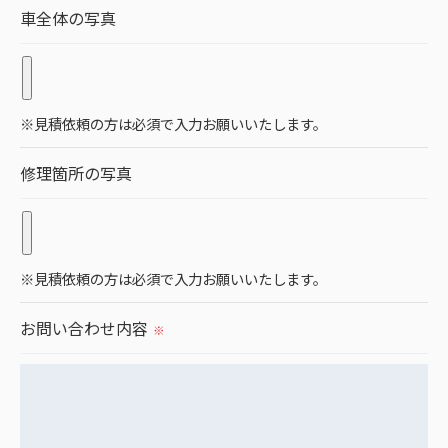
当社では、お客様の個人情報の開示･訂正･削除・利
車全体の写真
用停止の手続を定めさせて頂いております。
ご本人である事を確認のうえ、対応させて頂きま
す。
※見積依頼の方は必須で入力お願いいたします。
個人情報の開示･訂正･削除・利用停止の具体的手続
きにつきましては、お電話でお問合せ下さい。
修理箇所の写真
※見積依頼の方は必須で入力お願いいたします。
お問い合わせ内容
※