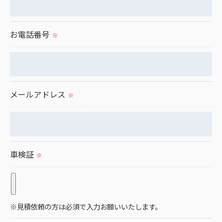
個人情報を外部に委託する場合があります。
これらの委託先に対しては個人情報保護契約等の措
お電話番号
置をとり、適切な監督を行います。
※
＜個人情報の安全管理＞
当社では、個人情報の漏洩等がなされないよう、適
メールアドレス
切に安全管理対策を実施します。
※
＜個人情報を与えなかった場合に生じる結果＞
必要な情報を頂けない場合は、それに対応した当社
車検証
のサービスをご提供できない場合がございますので
※
予めご了承ください。
＜個人情報の開示･訂正・削除･利用停止の手続につ
※見積依頼の方は必須で入力お願いいたします。
いて＞