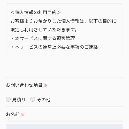
＜個人情報の利用目的＞
お客様よりお預かりした個人情報は、以下の目的に
限定し利用させていただきます。
・本サービスに関する顧客管理
・本サービスの運営上必要な事項のご連絡
＜個人情報の提供について＞
当社ではお客様の同意を得た場合または法令に定め
られた場合を除き、
お問い合わせ項目
※
取得した個人情報を第三者に提供することはいたし
ません。
見積り
その他
お名前
※
＜個人情報の委託について＞
当社では、利用目的の達成に必要な範囲において、