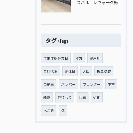
スバル レヴォーグ鈑金塗装
タグ
Tags
年末年始休業日
枚方
寝屋川
無料代車
定休日
大阪
板金塗装
自動車
バンパー
フェンダー
中古
純正
見積もり
代車
劣化
へこみ
傷