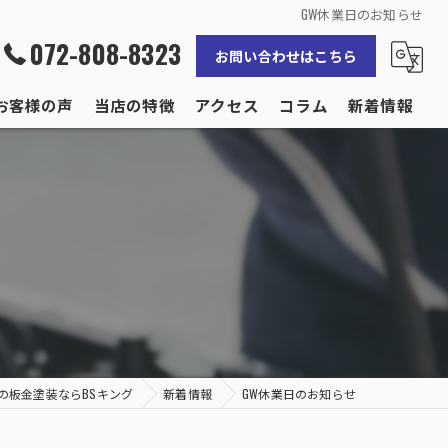
GW休業日のお知らせ
072-808-8323
お問い合わせはこちら
お客様の声
当店の特徴
アクセス
コラム
新着情報
修理
補修
事故
保険
輸入車
の板金塗装ならBSキング
新着情報
GW休業日のお知らせ