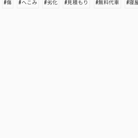
#傷
#へこみ
#劣化
#見積もり
#無料代車
#寝