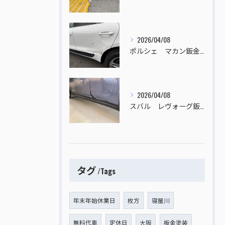
2026/04/08
ポルシェ マカン鈑金塗装
2026/04/08
スバル レヴォーグ鈑金塗装
タグ
Tags
年末年始休業日
枚方
寝屋川
無料代車
定休日
大阪
板金塗装