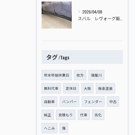
2026/04/08
スバル レヴォーグ鈑金塗装
タグ
Tags
年末年始休業日
枚方
寝屋川
無料代車
定休日
大阪
板金塗装
自動車
バンパー
フェンダー
中古
純正
見積もり
代車
劣化
へこみ
傷