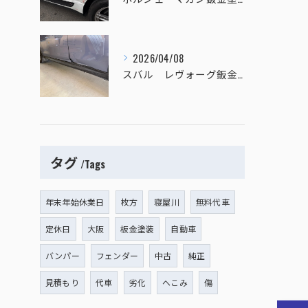
2026/04/08
スバル レヴォーグ鈑金塗装
タグ
Tags
年末年始休業日
枚方
寝屋川
無料代車
定休日
大阪
板金塗装
自動車
バンパー
フェンダー
中古
純正
見積もり
代車
劣化
へこみ
傷