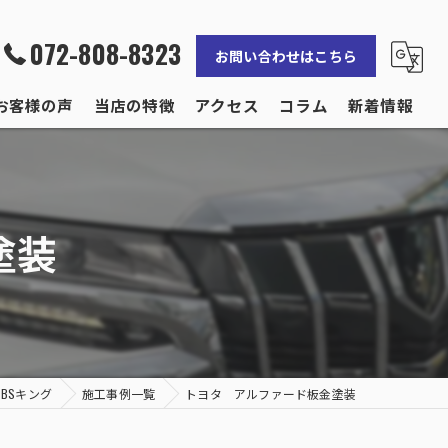
072-808-8323
お問い合わせはこちら
お客様の声
当店の特徴
アクセス
コラム
新着情報
修理
補修
塗装
事故
保険
輸入車
BSキング
施工事例一覧
トヨタ アルファード板金塗装