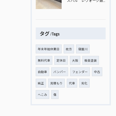
スバル レヴォーグ鈑金塗装
タグ
Tags
年末年始休業日
枚方
寝屋川
無料代車
定休日
大阪
板金塗装
自動車
バンパー
フェンダー
中古
純正
見積もり
代車
劣化
へこみ
傷