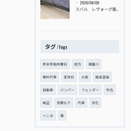
2026/04/08
スバル レヴォーグ鈑金塗装
タグ
Tags
年末年始休業日
枚方
寝屋川
無料代車
定休日
大阪
板金塗装
自動車
バンパー
フェンダー
中古
純正
見積もり
代車
劣化
へこみ
傷