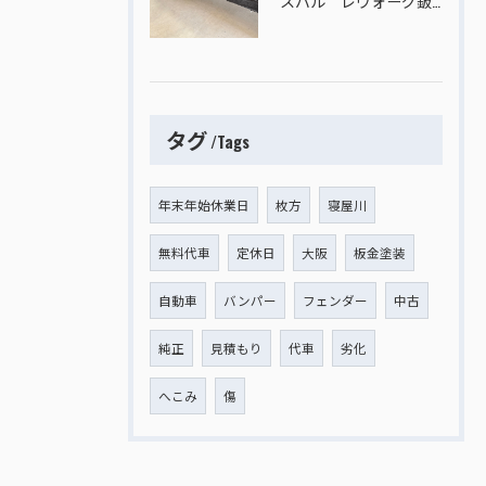
スバル レヴォーグ鈑金塗装
タグ
Tags
年末年始休業日
枚方
寝屋川
無料代車
定休日
大阪
板金塗装
自動車
バンパー
フェンダー
中古
純正
見積もり
代車
劣化
へこみ
傷