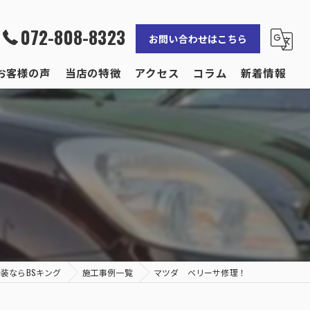
072-808-8323
お問い合わせはこちら
お客様の声
当店の特徴
アクセス
コラム
新着情報
修理
補修
事故
保険
輸入車
装ならBSキング
施工事例一覧
マツダ ベリーサ修理！