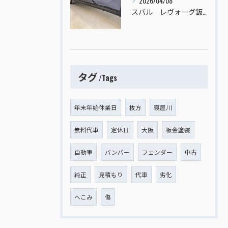
2026/04/08
スバル レヴォーグ鈑金塗装
タグ
Tags
年末年始休業日
枚方
寝屋川
無料代車
定休日
大阪
板金塗装
自動車
バンパー
フェンダー
中古
純正
見積もり
代車
劣化
へこみ
傷