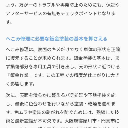
ょう。万が一のトラブルや再発防止のためにも、保証や
鈑金塗装で安心できる修理業者を選ぶ基準
アフターサービスの有無もチェックポイントとなりま
キズへこみ修理の後悔を防ぐ作業の見極め
す。
方
修理作業後に満足するための確認ポイント
へこみ修理に必要な鈑金塗装の基本を押さえる
信頼できる自動車修理業者の選び方と見極め方
へこみ修理は、表面のキズだけでなく車体の形状を正確
自動車修理業者選びで重視すべきポイント
に復元することが求められます。鈑金塗装の基本は、ま
キズへこみ修理に安心な業者の特徴とは
ず損傷部分を専用工具で引き出し、元の形状に近づける
鈑金塗装の信頼できる業者を見極める方法
「鈑金作業」です。この工程での精度が仕上がりに大き
修理依頼で安心できる業者の選び方を解説
く影響します。
自動車修理業者選択時の注意すべき基準
次に、表面を滑らかに整えるパテ処理や下地塗装を施
安全な鈑金塗装の実践方法と注意すべきリスク
し、最後に色合わせを行いながら塗装・乾燥を進めま
自動車鈑金塗装作業で注意すべきリスクと
す。色ムラや塗装の剥がれを防ぐためには、熟練した技
対策
術と最新設備が不可欠です。大阪府寝屋川市・門真市に