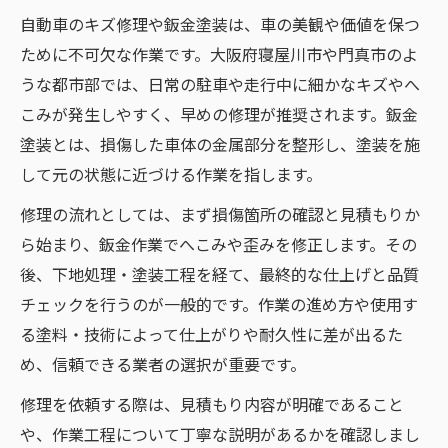
大阪府寝屋川市門真市で安心して鈑金塗装を依
自動車のキズ修理や鈑金塗装は、車の美観や価値を保つ
頼する流れ
ために不可欠な作業です。大阪府寝屋川市や門真市のよ
安心できる自動車修理依頼の具体的な流れ
うな都市部では、日常の駐車や走行中に細かなキズやへ
寝屋川市門真市で鈑金塗装を依頼する際の
こみが発生しやすく、早めの修理が推奨されます。鈑金
手順
塗装とは、損傷した車体の金属部分を整形し、塗装を施
して元の状態に近づける作業を指します。
キズへこみ修理をスムーズに進める依頼方
法
修理の流れとしては、まず損傷箇所の確認と見積もりか
自動車修理依頼時の注意点と安心サポート
ら始まり、鈑金作業でへこみや歪みを修正します。その
安心の鈑金塗装依頼に必要なポイントとは
後、下地処理・塗装工程を経て、最終的な仕上げと品質
チェックを行うのが一般的です。作業の進め方や使用す
キズへこみ修理で後悔しないポイントを徹底解
る塗料・技術によって仕上がりや耐久性に差が出るた
説
め、信頼できる業者の選択が重要です。
自動車キズ修理で失敗しないコツと注意点
修理を依頼する際は、見積もり内容が明確であること
へこみ修理で後悔しないための事前チェッ
や、作業工程について丁寧な説明があるかを確認しまし
ク