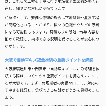
は、これらの工程を丁寧に行う地域密着型業者が多く存
キズ修理における安全な作業手順を徹底解
在し、細やかな対応が期待できます。
説
鈑金塗装修理のリスク回避ポイントを知る
注意点として、安価な修理の場合は下地処理や塗装工程
が簡略化されることがあり、後々の色褪せやサビの原因
へこみ修理で気をつけたい落とし穴と対処
になる可能性もあります。見積もりの段階で作業内容を
法
細かく確認し、納得できる説明を受けることが安心につ
自動車修理作業で安心を得るための確認事
ながります。
項
将来も安心できる修理作業を実現するためのま
大阪で自動車キズ鈑金塗装の重要ポイントを解説
とめ
大阪府寝屋川市や門真市で自動車キズ・へこみ修理を依
自動車キズ修理で将来も安心するための秘
頼する際は、いくつかの重要ポイントを押さえておくこ
訣
とが大切です。まず、修理業者の実績や口コミ、対応の
へこみ修理後の満足度を高めるポイント総
丁寧さを確認し、信頼できる店舗かどうかを見極めまし
括
ょう。
鈑金塗装による修理で長持ちさせる方法と