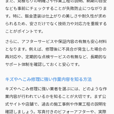
また、見積もりの明確さや作業工程の説明、納期の目安
は
なども事前にチェックすることが失敗防止につながりま
将来のトラブルを防ぐ修理作業のまとめ解
す。特に、鈑金塗装は仕上がりの美しさや耐久性が求め
説
られるため、安さだけでなく技術力や対応力を重視する
自動車修理で後悔しない総合的なポイント
ことがポイントです。
さらに、アフターサービスや保証内容の有無も安心材料
となります。例えば、修理後に不具合が発生した場合の
再対応や、定期的な点検サービスの有無など、長期的な
サポート体制を確認しておくと安心です。
キズやへこみ修理に強い作業内容を知る方法
キズやへこみ修理に強い業者を選ぶには、どのような作
業内容が行われているかを知ることが大切です。まず公
式サイトや店舗で、過去の施工事例や作業工程の説明を
確認しましょう。写真付きのビフォーアフターや、実際