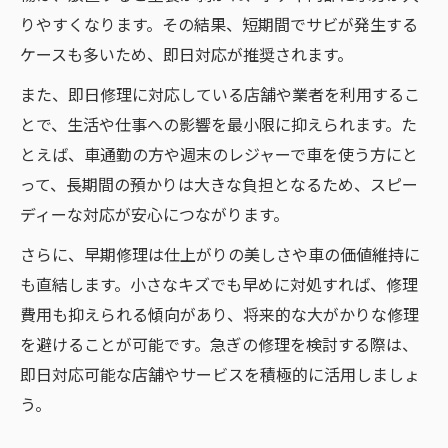
りやすくなります。その結果、短期間でサビが発生する
鈑金塗装の仕上がりを高めるチェックポイ
ケースも多いため、即日対応が推奨されます。
ント
また、即日修理に対応している店舗や業者を利用するこ
キズ修理は早い対応が愛車を守る理由
とで、生活や仕事への影響を最小限に抑えられます。た
自動車のキズを早期に修理するメリットと
とえば、車通勤の方や週末のレジャーで車を使う方にと
は
って、長期間の預かりは大きな負担となるため、スピー
キズへこみ放置によるサビや腐食のリスク
ディーな対応が安心につながります。
解説
さらに、早期修理は仕上がりの美しさや車の価値維持に
修理期間短縮で愛車の価値を守るポイント
も直結します。小さなキズでも早めに対処すれば、修理
キズ修理の早急な対応が費用節約にも効果
費用も抑えられる傾向があり、将来的な大がかりな修理
的
を避けることが可能です。急ぎの修理を検討する際は、
自動車修理を急ぐべきシチュエーション
即日対応可能な店舗やサービスを積極的に活用しましょ
は？
う。
自分でできるキズ補修と業者依頼の判断法