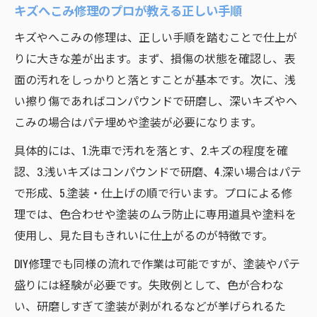
自動車キズはどこまで自分で修理可能か解
キズへこみ修理のプロが教える正しい手順
説
キズやへこみの修理は、正しい手順を踏むことで仕上が
DIY修理と業者依頼の違いと判断ポイント
りに大きな差が出ます。まず、損傷の状態を確認し、表
キズへこみ補修に必要な道具と選び方のコ
面の汚れをしっかりと落とすことが基本です。次に、浅
ツ
い擦り傷であればコンパウンドで研磨し、深いキズやへ
自分で直す場合の鈑金塗装手順と注意点
こみの場合はパテ埋めや塗装が必要になります。
修理費用と仕上がりで選ぶ最適な方法とは
具体的には、1.洗車で汚れを落とす、2.キズの程度を確
車のキズ放置が招くサビや修理費のリスク
認、3.浅いキズはコンパウンドで研磨、4.深い場合はパテ
キズへこみを放置するとサビが進行する理
で形成、5.塗装・仕上げの順で行います。プロによる修
由
理では、色合わせや塗装のムラ防止に専用道具や塗料を
使用し、見た目もきれいに仕上がるのが特徴です。
自動車キズ修理を遅らせるリスクと対策法
修理費用が高くなる前にすべきことを解説
DIY修理でも同様の流れで作業は可能ですが、塗装やパテ
盛りには経験が必要です。失敗例として、色が合わな
鈑金塗装が必要になる前の早期ケアの重要
い、研磨しすぎて塗装が剥がれるなどが挙げられるた
性