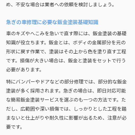
め、不安な場合は業者への依頼を検討しましょう。
車の資産価値を守るための修理タイミング
キズへこみ修理にかかる時間の目安を解説
急ぎの車修理に必要な鈑金塗装基礎知識
自動車キズ修理の所要時間はどれくらい？
車のキズやへこみを急いで直す際には、鈑金塗装の基礎
鈑金塗装ごとの修理期間と流れを詳しく解
知識が役立ちます。鈑金とは、ボディの金属部分を元の
説
形状に戻す作業で、塗装はその上から色を塗り直す工程
急ぎのキズ修理で知っておきたい注意点
です。損傷が大きい場合は、鈑金と塗装をセットで行う
キズへこみの程度別にかかる作業時間の違
必要があります。
い
特にバンパーやドアなどの部分修理では、部分的な鈑金
即日対応可能な修理内容とその条件とは
塗装が多く採用されます。急ぎの場合は、即日対応可能
な簡易鈑金塗装サービスを選ぶのも一つの方法です。た
だし、広範囲や深い損傷では、しっかりとした工程を踏
まないと仕上がりや耐久性に影響が出るため、注意が必
要です。