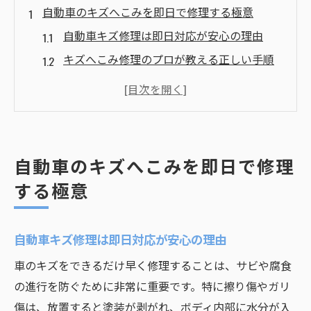
自動車のキズへこみを即日で修理する極意
自動車キズ修理は即日対応が安心の理由
キズへこみ修理のプロが教える正しい手順
急ぎの車修理に必要な鈑金塗装基礎知識
キズ修理前に確認したい費用と作業内容
自動車のキズは放置せず即日直すべき理由
急ぎの車修理に適した鈑金塗装のポイント
自動車のキズへこみを即日で修理
鈑金塗装でキズへこみを効率よく修理する
する極意
方法
急いで修理したい時の業者選びの基準とは
自動車キズ修理は即日対応が安心の理由
自動車キズ修理で見落としがちなポイント
車のキズをできるだけ早く修理することは、サビや腐食
解説
の進行を防ぐために非常に重要です。特に擦り傷やガリ
キズへこみ修理の即日対応が重要な理由と
傷は、放置すると塗装が剥がれ、ボディ内部に水分が入
は