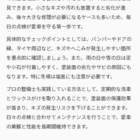
鈑金塗装の基本工程を自動車修理で理解
見できます。小さなキズや汚れも放置すると劣化が進
キズやへこみに強い塗装仕上げのコツ
み、後々大きな修理が必要になるケースも多いため、毎
自動車修理で失敗しない鈑金塗装の選び方
日の点検が愛車を守る第一歩です。
豆知識で差がつく塗装後のケア方法
具体的なチェックポイントとしては、バンパーやドアの
修理現場で役立つ鈑金塗装の豆知識紹介
縁、タイヤ周辺など、キズやへこみが発生しやすい箇所
自分でできる車修理DIYのコツと注意点
を重点的に確認しましょう。また、雨の日や雪の日は泥
や小石が付着しやすく、塗装面の劣化やサビの原因にも
自動車キズ修理DIYで失敗しない手順解説
なります。特に冬場は塩害にも注意が必要です。
へこみ修理で注意すべきポイントを押さえ
る
プロの整備士も実践している方法として、定期的な洗車
鈑金塗装DIYに役立つ基礎知識の紹介
とワックスがけを取り入れることで、塗装面の保護効果
が高まり、キズの発生リスクを下げることができます。
修理道具選びと安全な作業方法の豆知識
日々の点検と合わせてメンテナンスを行うことで、愛車
キズ・へこみ修理DIYでよくある失敗例
の美観と性能を長期間維持できます。
プロも実践する自動車修理の豆知識を紹介