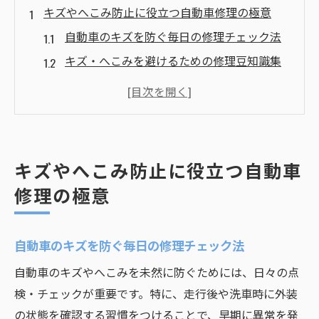
キズやへこみ防止に役立つ自動車修理の極意
自動車のキズを防ぐ毎日の修理チェック法
キズ・へこみを避けるための修理豆知識集
修理と鈑金塗装で愛車を美しく守る習慣
自動車・キズ修理の基礎知識で予防強化
へこみを作らない運転と修理のポイント
修理を通じて愛車を長持ちさせる秘訣とは
キズやへこみ防止に役立つ自動車
自動車修理と定期点検で長寿命を実現
修理の極意
キズ・へこみ修理が愛車寿命に与える影響
修理履歴の管理と鈑金塗装のポイント
自動車のキズを防ぐ毎日の修理チェック法
自動車修理豆知識で劣化を未然に防ぐ方法
自動車のキズやへこみを未然に防ぐためには、日々の点
鈑金塗装を活かした耐久性アップの秘訣
検・チェックが重要です。特に、走行後や洗車時に外装
知っておきたい鈑金塗装の基礎と実践ポイント
の状態を確認する習慣をつけることで、早期に異常を発