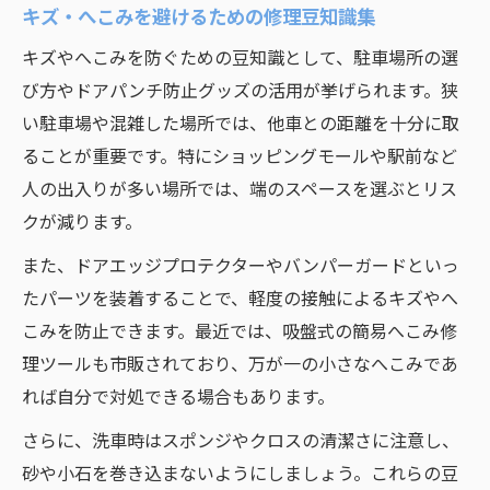
プロ直伝のキズ・へこみ修理の裏技を解説
キズ・へこみを避けるための修理豆知識集
自動車修理現場で活きる豆知識まとめ
キズやへこみを防ぐための豆知識として、駐車場所の選
鈑金塗装で仕上がりを高める工夫ポイント
び方やドアパンチ防止グッズの活用が挙げられます。狭
プロの修理技術と日常メンテナンスの関係
い駐車場や混雑した場所では、他車との距離を十分に取
修理のプロが薦めるトラブル予防法とは
ることが重要です。特にショッピングモールや駅前など
キズやへこみに強くなるための予防策まとめ
人の出入りが多い場所では、端のスペースを選ぶとリス
クが減ります。
自動車のキズ予防に欠かせない修理知識
へこみを防ぐためのメンテナンス豆知識
また、ドアエッジプロテクターやバンパーガードといっ
たパーツを装着することで、軽度の接触によるキズやへ
日常点検で修理リスクを減らす方法
こみを防止できます。最近では、吸盤式の簡易へこみ修
鈑金塗装の正しいケアで愛車を守るコツ
理ツールも市販されており、万が一の小さなへこみであ
キズ・へこみ対策に効果的な豆知識集
れば自分で対処できる場合もあります。
さらに、洗車時はスポンジやクロスの清潔さに注意し、
砂や小石を巻き込まないようにしましょう。これらの豆