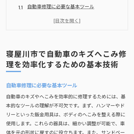
自動車修理に必要な基本ツール
塗装技術と色合わせのポイント
キズへこみ修理のプロセスステップ
効率的な修理を可能にする工夫
新しい技術と伝統的技法の融合
寝屋川市で自動車のキズへこみ修
修理後の仕上げと最終チェックの重要性
理を効率化するための基本技術
効率的なトレーニングが自動車のキズへこみ修
理に与える影響
自動車修理に必要な基本ツール
トレーニングで得られるスキルの向上
自動車のキズやへこみを効率的に修理するためには、基
修理時間短縮のためのトレーニング法
本的なツールの理解が不可欠です。まず、ハンマーやド
実践的なトレーニングとその成果
リーといった鈑金用具は、ボディのへこみを整える際に
最新技術を取り入れたトレーニング
使用します。これらの器具は、細かい調整が可能で、車
個別指導による技術習得のメリット
体を元の形状に戻すのに役立ちます。また、サンドペー