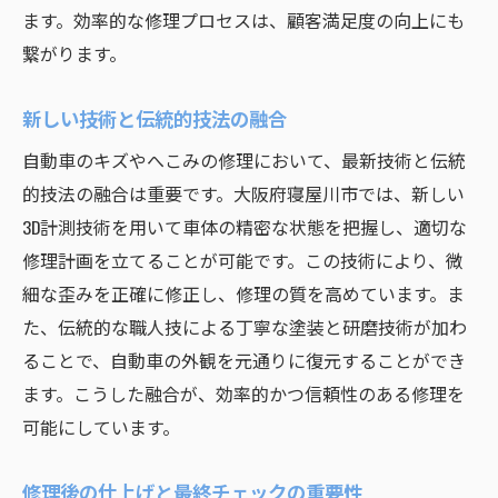
トレーニングで修理の質を向上させる
ます。効率的な修理プロセスは、顧客満足度の向上にも
信頼性のある自動車修理方法で愛車を再び輝か
繋がります。
せる
新しい技術と伝統的技法の融合
信頼される修理方法の選び方
品質保証とアフターサービス
自動車のキズやへこみの修理において、最新技術と伝統
修理後のメンテナンス計画
的技法の融合は重要です。大阪府寝屋川市では、新しい
3D計測技術を用いて車体の精密な状態を把握し、適切な
修理履歴の管理と活用
修理計画を立てることが可能です。この技術により、微
愛車の美しさを取り戻す秘訣
細な歪みを正確に修正し、修理の質を高めています。ま
再発防止策としての修理記録
た、伝統的な職人技による丁寧な塗装と研磨技術が加わ
ることで、自動車の外観を元通りに復元することができ
ます。こうした融合が、効率的かつ信頼性のある修理を
可能にしています。
修理後の仕上げと最終チェックの重要性