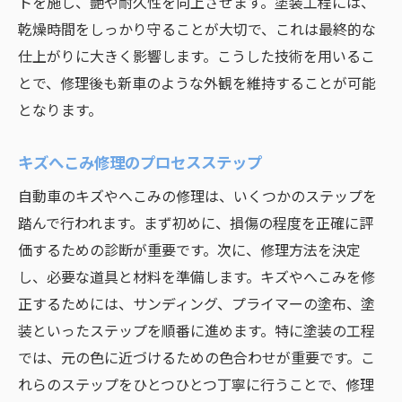
トを施し、艶や耐久性を向上させます。塗装工程には、
キズやへこみを未然に防ぐ方法
乾燥時間をしっかり守ることが大切で、これは最終的な
プロによるメンテナンスのすすめ
仕上がりに大きく影響します。こうした技術を用いるこ
とで、修理後も新車のような外観を維持することが可能
自分でできる日常メンテナンス
となります。
定期点検の重要なチェックポイント
修理技術と経験が自動車の美しさを保つカギ
キズへこみ修理のプロセスステップ
経験がもたらす修理の精度
自動車のキズやへこみの修理は、いくつかのステップを
技術者の経験年数とその信頼性
踏んで行われます。まず初めに、損傷の程度を正確に評
長年の経験が生む高品質な仕上がり
価するための診断が重要です。次に、修理方法を決定
技術革新と経験のバランス
し、必要な道具と材料を準備します。キズやへこみを修
経験豊富な技術者の選び方
正するためには、サンディング、プライマーの塗布、塗
修理の成功を左右する経験の重要性
装といったステップを順番に進めます。特に塗装の工程
では、元の色に近づけるための色合わせが重要です。こ
寝屋川市で自動車のキズへこみ修理を成功させ
れらのステップをひとつひとつ丁寧に行うことで、修理
るためのポイント