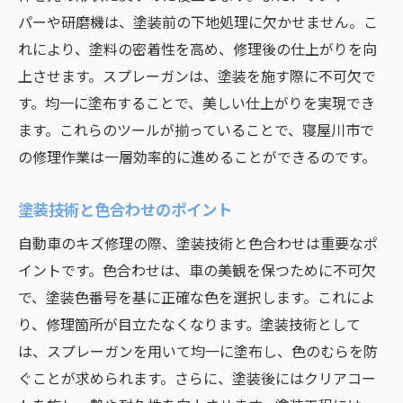
経験豊富な講師による指導の価値
パーや研磨機は、塗装前の下地処理に欠かせません。こ
寝屋川市での自動車修理プロフェッショナルの
れにより、塗料の密着性を高め、修理後の仕上がりを向
見つけ方
上させます。スプレーガンは、塗装を施す際に不可欠で
信頼できる修理店の選び方
す。均一に塗布することで、美しい仕上がりを実現でき
プロフェッショナルの技術力を見極める方
ます。これらのツールが揃っていることで、寝屋川市で
法
の修理作業は一層効率的に進めることができるのです。
顧客レビューを活用した比較方法
塗装技術と色合わせのポイント
地域の口コミから探す修理店
自動車のキズ修理の際、塗装技術と色合わせは重要なポ
修理ライセンスと資格の確認
イントです。色合わせは、車の美観を保つために不可欠
修理店訪問時のチェックポイント
で、塗装色番号を基に正確な色を選択します。これによ
自動車のキズへこみを防ぐための定期メンテナ
り、修理箇所が目立たなくなります。塗装技術として
ンスの重要性
は、スプレーガンを用いて均一に塗布し、色のむらを防
定期メンテナンスで防げるトラブル
ぐことが求められます。さらに、塗装後にはクリアコー
メンテナンススケジュールの立て方