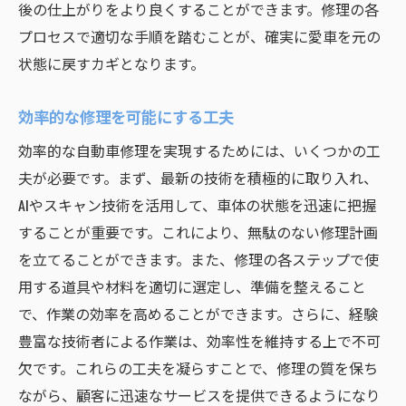
後の仕上がりをより良くすることができます。修理の各
事前準備が成功を左右する理由
プロセスで適切な手順を踏むことが、確実に愛車を元の
修理前の詳細なプランニング
状態に戻すカギとなります。
適切な材料選びの重要性
修理プロセス中の柔軟な対応
効率的な修理を可能にする工夫
アフターケアサービスの活用法
効率的な自動車修理を実現するためには、いくつかの工
修理後の保証制度を理解する
夫が必要です。まず、最新の技術を積極的に取り入れ、
効率的な修理トレーニングで得られる自動車の
AIやスキャン技術を活用して、車体の状態を迅速に把握
価値向上
することが重要です。これにより、無駄のない修理計画
トレーニングがもたらす価値の向上
を立てることができます。また、修理の各ステップで使
用する道具や材料を適切に選定し、準備を整えること
長期的価値を考えた修理方法
で、作業の効率を高めることができます。さらに、経験
トレーニングによるコスト削減効果
豊富な技術者による作業は、効率性を維持する上で不可
修理技術が中古車価値に与える影響
欠です。これらの工夫を凝らすことで、修理の質を保ち
修理後の見た目と市場評価
ながら、顧客に迅速なサービスを提供できるようになり