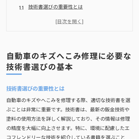
技術書選びの重要性とは
初心者におすすめの技術書
専門用語を理解するためのガイド
技術書に記載されている最新の鈑金技術
各種塗料の特徴を理解しよう
自動車のキズへこみ修理に必要な
技術書のレビューや評価の活用法
技術書選びの基本
修理の精度を上げる自動車キズへこみ技術書の
見極め方
技術書選びの重要性とは
修理精度に直結する技術書の選び方
自動車のキズやへこみを修理する際、適切な技術書を選
優れた技術書の特徴とは？
ぶことは非常に重要です。技術書は、最新の鈑金技術や
実践的なスキルを学べる技術書
塗料の使用方法を詳しく解説しており、その情報は修理
プロが薦めるベストセラー技術書
の精度を大幅に向上させます。特に、環境に配慮したエ
初心者にもわかりやすい技術書の選び方
コフレンドリーな技術を紹介している書籍を選ぶこと