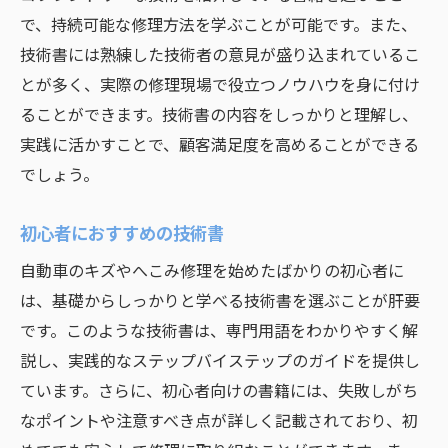
技術書を活用した修理の成功事例
で、持続可能な修理方法を学ぶことが可能です。また、
エコフレンドリーな自動車修理技術書で環境配
技術書には熟練した技術者の意見が盛り込まれているこ
慮
とが多く、実際の修理現場で役立つノウハウを身に付け
環境に優しい修理技術を学ぶ方法
ることができます。技術書の内容をしっかりと理解し、
エコフレンドリーな塗料の種類と選び方
実践に活かすことで、顧客満足度を高めることができる
でしょう。
持続可能な修理技術書の見つけ方
環境配慮型技術書の内容とは？
初心者におすすめの技術書
エコフレンドリーな修理の実践方法
自動車のキズやへこみ修理を始めたばかりの初心者に
環境保護に貢献する技術書の選び方
は、基礎からしっかりと学べる技術書を選ぶことが肝要
熟練技術者が薦めるキズ修理技術書の選び方
です。このような技術書は、専門用語をわかりやすく解
プロの技術者が選ぶ技術書
説し、実践的なステップバイステップのガイドを提供し
修理現場で役立つ技術書の特徴
ています。さらに、初心者向けの書籍には、失敗しがち
ベテランが愛用する技術書の紹介
なポイントや注意すべき点が詳しく記載されており、初