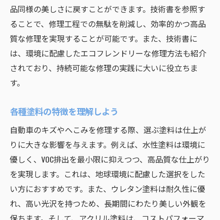
エコを意識した修理技術の具体例
品同様の美しさに戻すことができます。技術書を参照す
技術書選びが決め手！満足いく自動車修理の秘
ることで、修理工程での無駄を削減し、効率的かつ高品
訣
質な修理を実現することが可能です。また、技術書に
満足度を高める技術書の選び方
は、環境に配慮したエコフレンドリーな修理方法も紹介
されており、持続可能な修理の実践に大いに役立ちま
技術書を通じた修理の成功ストーリー
す。
技術書選びが修理の結果に与える影響
満足いく修理を実現するための技術書活用
各種塗料の特徴を理解しよう
法
自動車のキズやへこみを修理する際、選ぶ塗料は仕上が
プロが教える技術書選びのポイント
りに大きな影響を与えます。例えば、水性塗料は環境に
技術書を用いた修理での満足度向上法
優しく、VOC排出を最小限に抑えつつ、高品質な仕上がり
を実現します。これは、地球環境に配慮した選択をした
い方におすすめです。また、ウレタン塗料は耐久性に優
れ、高い光沢を持つため、長期間にわたり美しい外観を
保ちます。そして、アクリル塗料は、コストパフォーマ