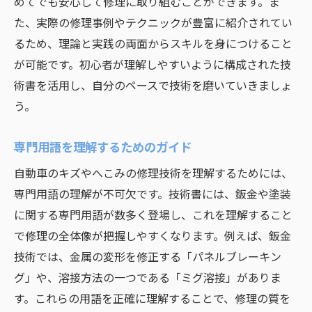
技術者向けの深掘り技術書
めてでも安心して修理に取り組むことができます。ま
た、実際の修理事例やテクニックが豊富に紹介されてい
レビューが高い技術書の見つけ方
るため、理論と実践の両面からスキルを身につけること
熟練技術者の意見を取り入れた技術書選び
が可能です。初心者が理解しやすいように構成された技
自動車修理の際に知っておくべき最新技術と技
術書を活用し、自分のペースで技術を磨いていきましょ
術書
う。
修理に活かせる最新技術の概要
革新的な修理技術を紹介する技術書
専門用語を理解するためのガイド
最新技術を取り入れた技術書の選び方
自動車のキズやへこみの修理技術を理解するためには、
デジタル技術が導入された修理方法
専門用語の理解が不可欠です。技術書には、鈑金や塗装
最新技術を反映した技術書の内容
に関する専門用語が数多く登場し、これを理解すること
技術書を活用した最新技術の実践
で修理の全体像が把握しやすくなります。例えば、鈑金
技術では、金属の変形を修正する「パネルブレーキン
高品質な仕上がりを実現するための技術書活用
グ」や、溶接方法の一つである「ミグ溶接」がありま
法
す。これらの用語を正確に理解することで、修理の質を
技術書を効果的に活用するテクニック