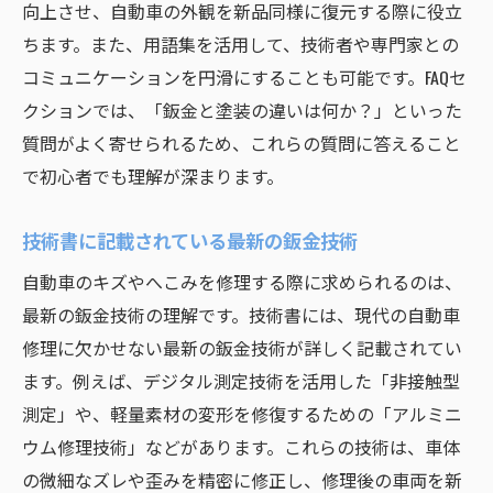
向上させ、自動車の外観を新品同様に復元する際に役立
高品質な修理を目指すための技術書選び
ちます。また、用語集を活用して、技術者や専門家との
技術書を使ったステップバイステップガイ
コミュニケーションを円滑にすることも可能です。FAQセ
ド
クションでは、「鈑金と塗装の違いは何か？」といった
修理の質を高めるための技術書の使い方
質問がよく寄せられるため、これらの質問に答えること
技術書を基にした実践的な修理テクニック
で初心者でも理解が深まります。
品質向上に役立つ技術書の選び方
技術書に記載されている最新の鈑金技術
自動車のキズ修理でエコと品質を両立する方法
エコと品質を兼ね備えた修理方法
自動車のキズやへこみを修理する際に求められるのは、
最新の鈑金技術の理解です。技術書には、現代の自動車
環境に優しい修理技術の実践例
修理に欠かせない最新の鈑金技術が詳しく記載されてい
エコフレンドリーな技術書の活用法
ます。例えば、デジタル測定技術を活用した「非接触型
品質を保ちながらエコを実現するテクニッ
測定」や、軽量素材の変形を修復するための「アルミニ
ク
ウム修理技術」などがあります。これらの技術は、車体
エコと品質を両立するための技術書選び
の微細なズレや歪みを精密に修正し、修理後の車両を新