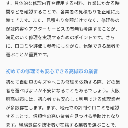
す。具体的な修理内容や使用する材料、作業にかかる時
環境に優しい修理方法の導入
間などを確認することで、各業者の見積もりを正確に比
専門機器による精密修理の実態
較できます。また、見積もり金額だけでなく、修理後の
修理技術の進化とそのメリット
保証内容やアフターサービスの有無も考慮することが、
高槻市の業者が誇る技術力
満足のいく修理を実現するためのポイントです。さら
未来の修理方法を先取りする
に、口コミや評価も参考にしながら、信頼できる業者を
選ぶことが重要です。
大阪府高槻市で信頼できる自動車のキズへこみ
修理を探す
初めての修理でも安心できる高槻市の業者
口コミと評判で探す信頼業者
初めて自動車のキズやへこみ修理を依頼する際、どの業
高槻市の修理実績豊富な業者紹介
者を選べばよいか不安になることもあるでしょう。大阪
地域密着型サービスの利点
府高槻市には、初心者でも安心して利用できる修理業者
高槻市での長年の修理信頼性
が多数存在します。まず、地元での評判や口コミを確認
選ばれる理由を知る
することで、信頼性の高い業者を見つける手助けとなり
修理業者とのコミュニケーション術
ます。経験豊富な技術者が在籍する業者を選ぶことで、