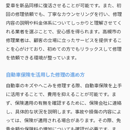
愛車のパートナーとして高槻市でのキズへこみ
愛車を新品同様に復活させることが可能です。また、初
修理のすすめ
回の修理依頼でも、丁寧なカウンセリングを行い、修理
長く付き合える業者の見分け方
内容の説明や料金体系についてしっかりと理解させてく
れる業者を選ぶことで、安心感を得られます。高槻市の
修理を通じた愛車メンテナンスの重要性
修理業者は、顧客の立場に立ったサービスを提供するこ
高槻市での修理コミュニティの活用
とを心がけており、初めての方でもリラックスして修理
修理経験を活かした愛車ケア
を依頼できる環境が整っています。
高槻市の修理文化の理解
愛車を大切にするための習慣づくり
自動車保険を活用した修理の進め方
自動車のキズやへこみを修理する際、自動車保険を上手
に活用することで、費用を抑えることが可能です。ま
ず、保険適用の有無を確認するために、保険会社に連絡
し、具体的な状況を説明します。事故や損傷の内容によ
っては、保険が適用される場合があります。その際、免
責金額や保険料の増加についても確認が必要です。ま