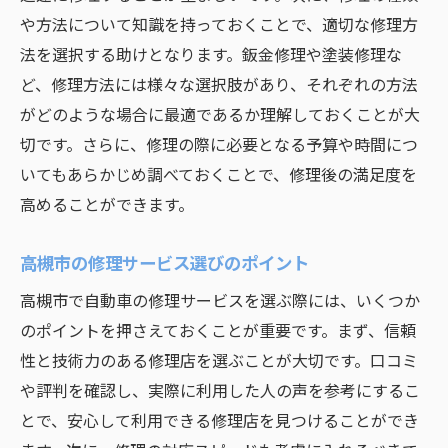
高槻市での自動車修理体験からわかるキズへこ
や方法について知識を持っておくことで、適切な修理方
みの重要性
法を選択する助けとなります。鈑金修理や塗装修理な
キズやへこみが車に与える影響
ど、修理方法には様々な選択肢があり、それぞれの方法
修理を放置するとどうなる？
がどのような場合に最適であるか理解しておくことが大
切です。さらに、修理の際に必要となる予算や時間につ
高槻市での修理体験談から学ぶ
いてもあらかじめ調べておくことで、修理後の満足度を
美観を取り戻すためのステップ
高めることができます。
修理後の顧客満足度調査結果
高槻市の修理市場の傾向と分析
高槻市の修理サービス選びのポイント
大阪府高槻市でプロの手によるキズへこみ修理
高槻市で自動車の修理サービスを選ぶ際には、いくつか
の流れ
のポイントを押さえておくことが重要です。まず、信頼
受付から完成までのプロセス
性と技術力のある修理店を選ぶことが大切です。口コミ
高槻市での修理工程の詳細解説
や評判を確認し、実際に利用した人の声を参考にするこ
最新技術による迅速な修理対応
とで、安心して利用できる修理店を見つけることができ