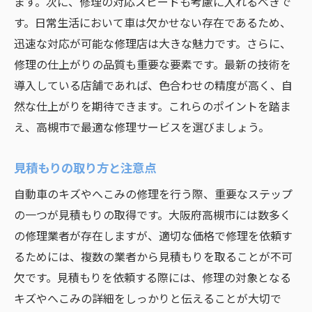
専門スタッフの技術力に注目
ます。次に、修理の対応スピードも考慮に入れるべきで
す。日常生活において車は欠かせない存在であるため、
高槻市での修理費用の透明性
迅速な対応が可能な修理店は大きな魅力です。さらに、
修理後のフォローアップ体制
修理の仕上がりの品質も重要な要素です。最新の技術を
愛車の美しさを取り戻す高槻市の自動車修理サ
導入している店舗であれば、色合わせの精度が高く、自
ービスの選び方
然な仕上がりを期待できます。これらのポイントを踏ま
信頼できる修理業者を選ぶポイント
え、高槻市で最適な修理サービスを選びましょう。
高槻市の修理サービス比較
口コミを活用した業者選び
見積もりの取り方と注意点
修理サービスの評価基準とは
自動車のキズやへこみの修理を行う際、重要なステップ
高槻市でのアフターサービスの充実度
の一つが見積もりの取得です。大阪府高槻市には数多く
価格とサービス内容のバランスを考える
の修理業者が存在しますが、適切な価格で修理を依頼す
るためには、複数の業者から見積もりを取ることが不可
高槻市で愛車のキズへこみを直すための最新技
欠です。見積もりを依頼する際には、修理の対象となる
術とは
キズやへこみの詳細をしっかりと伝えることが大切で
高槻市で注目の修理技術トレンド