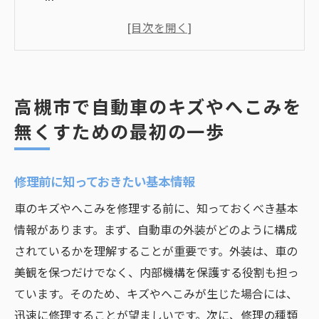
高槻市の修理サービス選びのポイント
見積もりの取り方と注意点
初めての修理でも安心できる高槻市の業者
自動車保険を活用した修理の進め方
高槻市で自動車のキズやへこみを
高槻市での車検と修理の同時進行方法
無くすための最初の一歩
愛車のキズへこみを大阪府高槻市で確実に解消
する方法
修理前に知っておきたい基本情報
プロの技術を活用した修理工程
車のキズやへこみを修理する前に、知っておくべき基本
DIY修理とプロ修理の違い
情報があります。まず、自動車の外装がどのように構成
高槻市の修理業者が使う最新技術
されているかを理解することが重要です。外装は、車の
修理完了までの時間とスケジュール管理
美観を保つだけでなく、内部機構を保護する役割も担っ
高槻市での保証付き修理サービスの活用
ています。そのため、キズやへこみが生じた場合には、
修理後のメンテナンスの重要性
迅速に修理することが望ましいです。次に、修理の種類