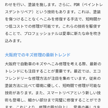
わせを行い、塗装を施します。さらに、PDR（ペイントレ
安心してドライブできる理由
スデントリペア）という技術もあります。これは、塗装
修理がもたらす精神的安心感
を傷つけることなくへこみを修復する手法で、短時間か
愛車を長持ちさせるためのアドバイス
つ低コストでの修理が可能です。これらの技術を駆使す
修理後に感じる愛車への愛着
ることで、プロフェッショナルは愛車に新たな命を吹き
大阪府での安心感を提供する修理業者
込みます。
大阪府でのキズ修理の最新トレンド
大阪府で自動車のキズやへこみ修理を考える際、最新の
トレンドにも注目することが重要です。最近では、エコ
フレンドリーな修理方法が注目を集めています。従来の
塗装方法に比べて環境に優しく、短時間で修理が可能な
技術があります。また、スマートリペアという新しい技
術も登場し、細かい部分まで完璧に修復することができ
ます。これにより、修理の質が向上し、愛車の美しさを