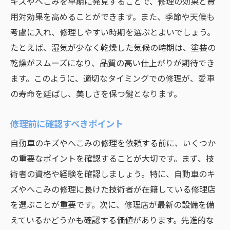
容
キズやへこみを早期に発見することで、修理の効果と費
用対効果を高めることができます。また、季節や天候も
大阪府の代表的な修理工場の特徴
考慮に入れ、修理しやすい時期を選ぶとよいでしょう。
プロによる修理の効果を最大限に活かす方
たとえば、湿気が少なく乾燥した気候の時期は、塗装の
法
乾燥がスムーズになり、品質の高い仕上がりが期待でき
自動車キズ修理の効果的な方法とそのメリット
ます。このように、適切なタイミングでの修理が、愛車
最新の修理技術とその効果
の寿命を延ばし、美しさを保つ鍵となります。
修理後の車体の強度について
修理がもたらす経済的利点
修理前に確認すべきポイント
消費者が知るべき修理技術の進化
自動車のキズやへこみの修理を依頼する前に、いくつか
修理後の保証とその重要性
の重要なポイントを確認することが大切です。まず、技
大阪府で採用されている修理技術
術者の資格や経験を確認しましょう。特に、自動車のキ
ズやへこみの修理に長けた技術者が在籍している修理店
愛車のキズを直して大阪府でのドライブを満喫
を選ぶことが重要です。次に、修理店が最新の設備を備
修理後に行くおすすめドライブコース
えているかどうかも確認する価値があります。先進的な
愛車の輝きを保つためのケア方法