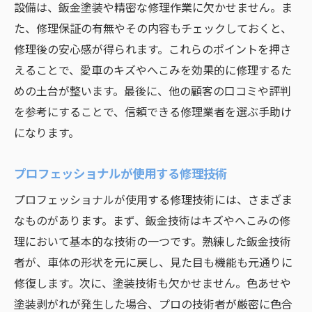
設備は、鈑金塗装や精密な修理作業に欠かせません。ま
大阪府のドライブスポット紹介
た、修理保証の有無やその内容もチェックしておくと、
修理後の車の安全性を高める方法
修理後の安心感が得られます。これらのポイントを押さ
ドライブを楽しむための安全運転ポイント
えることで、愛車のキズやへこみを効果的に修理するた
キズ修理後のドライブで注意すべき点
めの土台が整います。最後に、他の顧客の口コミや評判
を参考にすることで、信頼できる修理業者を選ぶ手助け
自動車のへこみを修理して安全な走行を実現
になります。
へこみが車に与える影響
修理による走行性能の改善
プロフェッショナルが使用する修理技術
安全運転のための定期点検のすすめ
プロフェッショナルが使用する修理技術には、さまざま
へこみ修理がもたらす安全性向上
なものがあります。まず、鈑金技術はキズやへこみの修
大阪府での安全走行のためのヒント
理において基本的な技術の一つです。熟練した鈑金技術
へこみ修理後の車検対策
者が、車体の形状を元に戻し、見た目も機能も元通りに
大阪府での自動車キズ修理後に感じる安心感
修復します。次に、塗装技術も欠かせません。色あせや
修理後の満足度を高めるポイント
塗装剥がれが発生した場合、プロの技術者が厳密に色合