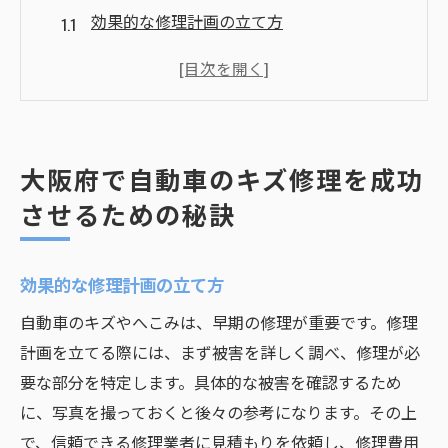
効果的な修理計画の立て方
キズ修理に最適なタイミングとは
修理前に確認すべきポイント
プロフェッショナルが使用する修理技術
大阪府でのキズ修理の最新トレンド
大阪府で自動車のキズ修理を成功
DIY修理とプロ修理の違い
させるための秘訣
キズへこみ修理で愛車の輝きを取り戻す方法
へこみの種類に応じた修理方法
効果的な修理計画の立て方
修理後の塗装の重要性
自動車のキズやへこみは、早期の修理が重要です。修理
キズ修理後のメンテナンス方法
計画を立てる際には、まず被害を詳しく調べ、修理が必
愛車の外観を保つためのアドバイス
要な部分を特定します。具体的な被害を確認するため
へこみ修理にかかる時間と費用
に、写真を撮っておくと後々の参考になります。その上
大阪府での修理実例紹介
で、信頼できる修理業者に見積もりを依頼し、修理費用