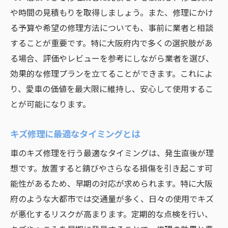
信頼できる自動車修理業者の選び方ガイド
や時間の見積もりを取得しましょう。また、修理にかけ
優良業者を見極めるポイント
る予算や希望の修理方法についても、事前に業者と相談
見積もりで確認すべき項目とは
することが重要です。特に大阪府内で多くの選択肢があ
る場合、評価やレビューを参考にしながら業者を選び、
お客様の声を活用した業者選び
効果的な修理プランを立てることができます。これによ
修理業者の技術力を確認する方法
り、愛車の価値を最大限に維持し、安心して使用するこ
アフターサービスの重要性
とが可能になります。
大阪府で評判の良い業者リスト
大阪府でのプロフェッショナルな修理を受ける
キズ修理に最適なタイミングとは
には
車のキズ修理を行う最適なタイミングは、発生直後が理
予約から修理完了までの流れ
想です。放置すると錆びやさらなる損傷を引き起こす可
プロに依頼するメリット
能性があるため、早期の対応が求められます。特に大阪
修理前に準備すべきこと
府のような大都市では交通量が多く、日々の使用でキズ
プロフェッショナルが提供するサービス内
が悪化するリスクが高まります。定期的な点検を行い、