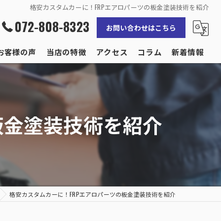
格安カスタムカーに！FRPエアロパーツの板金塗装技術を紹介
072-808-8323
お問い合わせはこちら
お客様の声
当店の特徴
アクセス
コラム
新着情報
修理
補修
板金塗装技術を紹介
事故
保険
輸入車
格安カスタムカーに！FRPエアロパーツの板金塗装技術を紹介