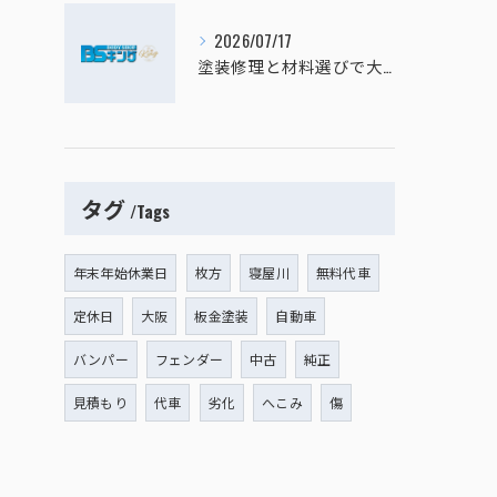
2026/07/17
塗装修理と材料選びで大阪府寝屋川市大阪市西区の愛車キズへこみを賢く直す方法
タグ
Tags
年末年始休業日
枚方
寝屋川
無料代車
定休日
大阪
板金塗装
自動車
バンパー
フェンダー
中古
純正
見積もり
代車
劣化
へこみ
傷